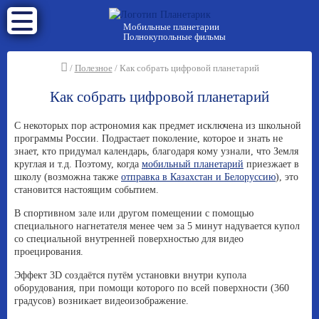
Мобильные планетарии
Полнокупольные фильмы
/
Полезное
/
Как собрать цифровой планетарий
Как собрать цифровой планетарий
С некоторых пор астрономия как предмет исключена из школьной
программы России. Подрастает поколение, которое и знать не
знает, кто придумал календарь, благодаря кому узнали, что Земля
круглая и т.д. Поэтому, когда
мобильный планетарий
приезжает в
школу (возможна также
отправка в Казахстан и Белоруссию
), это
становится настоящим событием.
В спортивном зале или другом помещении с помощью
специального нагнетателя менее чем за 5 минут надувается купол
со специальной внутренней поверхностью для видео
проецирования.
Эффект 3D создаётся путём установки внутри купола
оборудования, при помощи которого по всей поверхности (360
градусов) возникает видеоизображение.