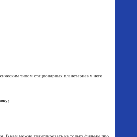
ссическим типом стационарных планетариев у него
овку;
ом
. В нем можно транслировать не только фильмы про