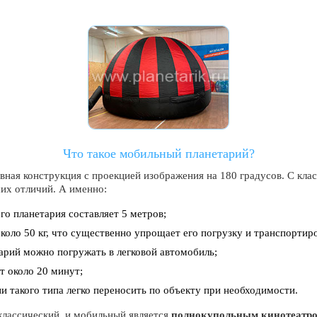
Что такое мобильный планетарий?
ная конструкция с проекцией изображения на 180 градусов. С кла
ших отличий. А именно:
о планетария составляет 5 метров;
оло 50 кг, что существенно упрощает его погрузку и транспортир
арий можно погружать в легковой автомобиль;
т около 20 минут;
ии такого типа легко переносить по объекту при необходимости.
классический, и мобильный является
полнокупольным кинотеатр