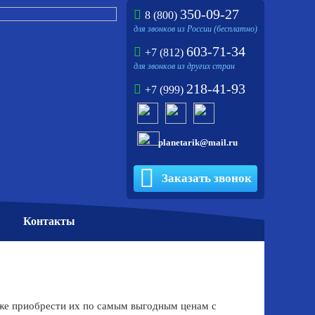
350-09-27
8 (800)
для звонков из России (бесплатно)
603-71-34
+7 (812)
для звонков из других стран
218-41-93
+7 (999)
planetarik@mail.ru
Заказать звонок
Контакты
кже приобрести их по самым выгодным ценам с